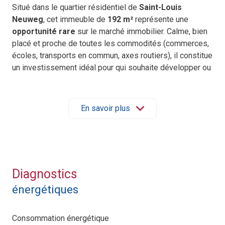
Situé dans le quartier résidentiel de
Saint-Louis
Neuweg
, cet immeuble de
192 m²
représente une
opportunité rare
sur le marché immobilier. Calme, bien
placé et proche de toutes les commodités (commerces,
écoles, transports en commun, axes routiers), il constitue
un investissement idéal pour qui souhaite développer ou
diversifier son patrimoine.
L’immeuble est composé de
quatre appartements de
type F2
, chacun offrant un agencement fonctionnel et
En savoir plus
des volumes agréables. Chaque logement comprend :
une
entrée pratique
,
un
grand séjour lumineux
,
une
cuisine séparée
,
une
chambre confortable
,
Diagnostics
une
salle de bains
,
énergétiques
ainsi que des
toilettes séparés
.
Ces appartements conviennent parfaitement à une
clientèle locale, mais également aux
frontaliers
Consommation énergétique
travaillant en Suisse
qui recherchent un logement