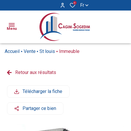
0
Fr
Menu
Accueil
Vente
St louis
Immeuble
Ventes
Locations
Retour aux résultats
Appartements
Appartements
Biens
Maisons
Maisons
Vendus
Télécharger la fiche
Locaux
Syndic
commerciaux
Partager ce bien
Notre
agence