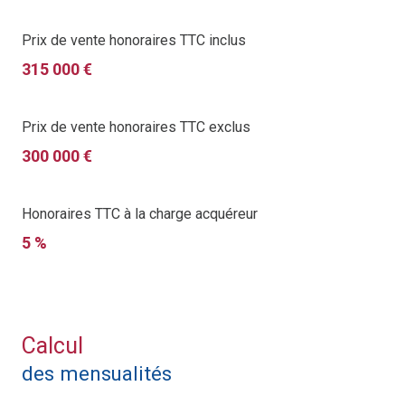
charge de l’acquéreur
. Compte tenu du marché locatif
dynamique de Saint-Louis et de la proximité de la
Prix de vente honoraires TTC inclus
frontière suisse, cet immeuble est une
véritable
315 000 €
opportunité d’investissement sécurisé
.
Pour toute demande d’information ou organiser une
visite, contactez notre agence au 03.67.51.00.10 ou
Prix de vente honoraires TTC exclus
par mail à
b.aktas@cagim-sogedim.fr
300 000 €
Honoraires TTC à la charge acquéreur
5 %
Calcul
des mensualités