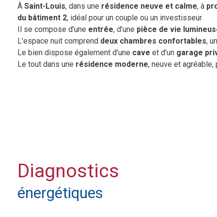
À
Saint-Louis
, dans une
résidence neuve et calme
, à
pr
du bâtiment 2
, idéal pour un couple ou un investisseur.
Il se compose d’une
entrée
, d’une
pièce de vie lumineu
L’espace nuit comprend
deux chambres confortables
, u
Le bien dispose également d’une
cave
et d’un
garage priv
Le tout dans une
résidence moderne
, neuve et agréable,
Prix de vente : 306 488 € net vendeur
(Honoraires à la charge du promoteur)
Pour toute demande d’information ou pour organiser une vis
Diagnostics
énergétiques