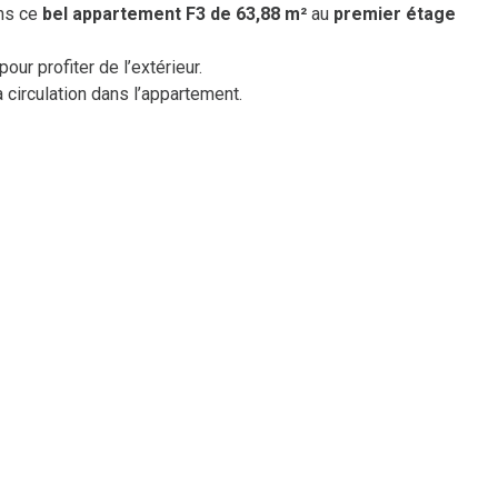
ns ce
bel appartement F3 de 63,88 m²
au
premier étage
pour profiter de l’extérieur.
 circulation dans l’appartement.
vente.location@cagim-sogedim.fr
.