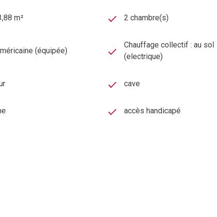
3,88 m²
2 chambre(s)
Chauffage collectif : au sol
américaine (équipée)
(electrique)
ur
cave
ne
accès handicapé