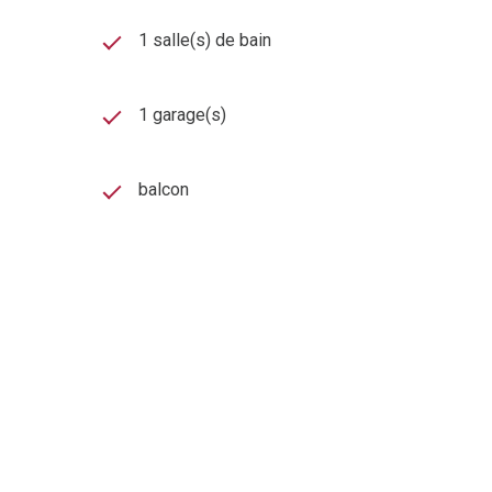
1 salle(s) de bain
1 garage(s)
balcon