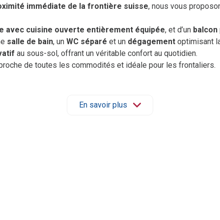
oximité immédiate de la frontière suisse
, nous vous proposo
se avec cuisine ouverte entièrement équipée
, et d’un
balcon
ne
salle de bain
, un
WC séparé
et un
dégagement
optimisant la
atif
au sous-sol, offrant un véritable confort au quotidien.
 proche de toutes les commodités et idéale pour les frontaliers.
ite, merci de contacter l’agence au
03 67 51 00 10
ou par mail à
En savoir plus