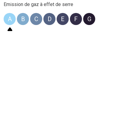
Emission de gaz à effet de serre
A
B
C
D
E
F
G