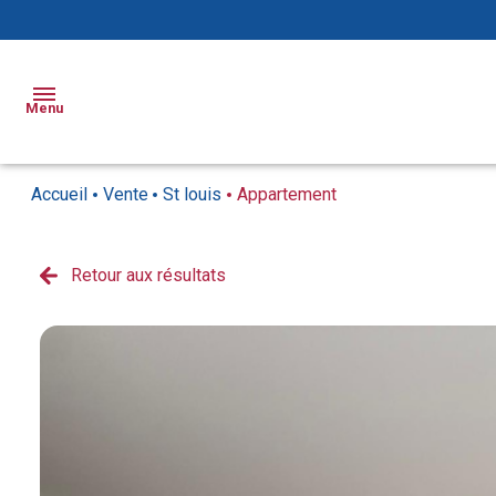
Menu
Accueil
Vente
St louis
Appartement
Ventes
Locations
Retour aux résultats
Appartements
Appartements
Biens
Maisons
Maisons
Vendus
Locaux
Syndic
commerciaux
Notre
agence