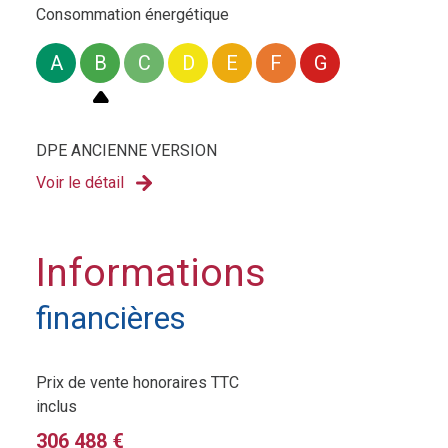
Consommation énergétique
A
B
C
D
E
F
G
DPE ANCIENNE VERSION
Voir le détail
Informations
financières
Prix de vente honoraires TTC
inclus
306 488 €