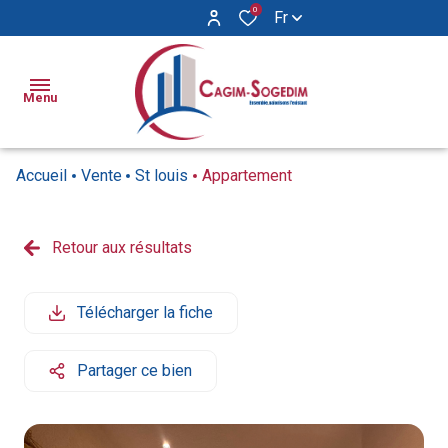
0
Fr
Menu
Accueil
Vente
St louis
Appartement
Ventes
Locations
Retour aux résultats
Appartements
Appartements
Biens
Maisons
Maisons
Vendus
Télécharger la fiche
Locaux
Syndic
commerciaux
Partager ce bien
Notre
agence