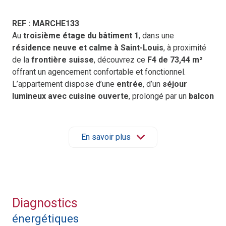
REF : MARCHE133
Au
troisième étage du bâtiment 1
, dans une
résidence neuve et calme à Saint-Louis
, à proximité
de la
frontière suisse
, découvrez ce
F4 de 73,44 m²
offrant un agencement confortable et fonctionnel.
L’appartement dispose d’une
entrée
, d’un
séjour
lumineux avec cuisine ouverte
, prolongé par un
balcon
idéal pour profiter d’un espace extérieur.
La partie chambres comprend
trois chambres
, une
salle
de bain
, un
WC séparé
et un
dégagement
facilitant la
En savoir plus
circulation entre les pièces.
Une
cave
et un
garage privatif
complètent ce bien,
offrant un vrai confort au quotidien.
Prix de vente : 397 678 € net vendeur
(Honoraires à la charge du promoteur)
Diagnostics
Pour toute demande d’information ou pour organiser une
énergétiques
visite, contactez l’agence au
03 67 51 00 10
ou par mail à