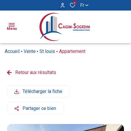
0
Fr
Menu
Accueil
Vente
St louis
Appartement
Ventes
Locations
Retour aux résultats
Appartements
Appartements
Biens
Maisons
Maisons
Vendus
Télécharger la fiche
Locaux
Syndic
commerciaux
Partager ce bien
Notre
agence