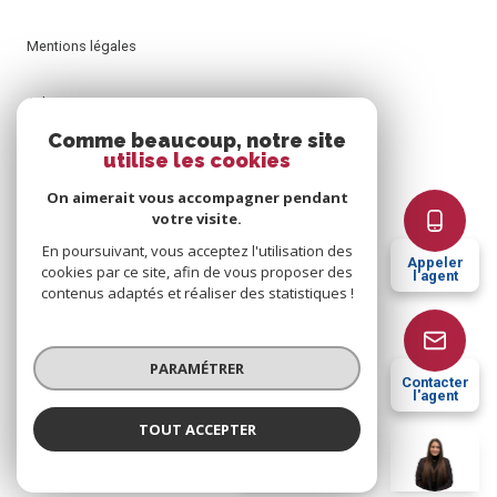
Mentions légales
Admin
Comme beaucoup, notre site
utilise les cookies
Nos honoraires
On aimerait vous accompagner pendant
Politique RGPD
votre visite.
En poursuivant, vous acceptez l'utilisation des
Appeler
cookies par ce site, afin de vous proposer des
Cookies
l'agent
contenus adaptés et réaliser des statistiques !
© 2026 | Tous droits réservés
PARAMÉTRER
Contacter
l'agent
Réalisé par
TOUT ACCEPTER
Eva GUERREIRO
Négociatrice