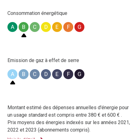
vente.location@cagim-sogedim.fr
.
Consommation énergétique
A
B
C
D
E
F
G
Emission de gaz à effet de serre
A
B
C
D
E
F
G
Montant estimé des dépenses annuelles d'énergie pour
un usage standard est compris entre 380 € et 600 € .
Prix moyens des énergies indexés sur les années 2021,
2022 et 2023 (abonnements compris).