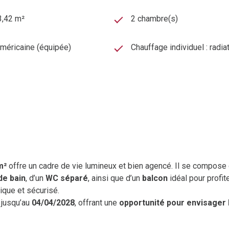
3,42 m²
2 chambre(s)
américaine (équipée)
Chauffage individuel : radia
m²
offre un cadre de vie lumineux et bien agencé. Il se compose
de bain
, d’un
WC séparé
, ainsi que d’un
balcon
idéal pour profite
tique et sécurisé.
s jusqu’au
04/04/2028
, offrant une
opportunité pour envisager 