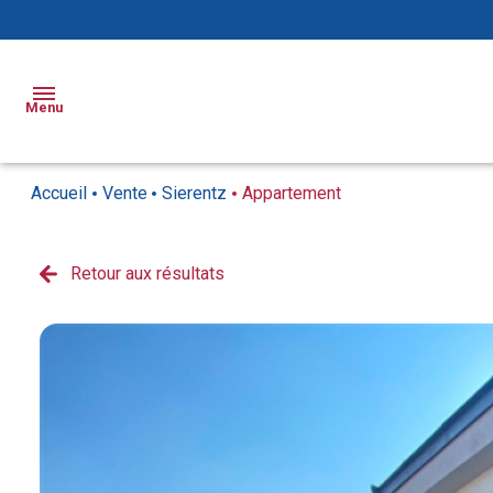
Menu
Accueil
Vente
Sierentz
Appartement
Ventes
Locations
Retour aux résultats
Appartements
Appartements
Biens
Maisons
Maisons
Vendus
Locaux
Syndic
commerciaux
Notre
agence