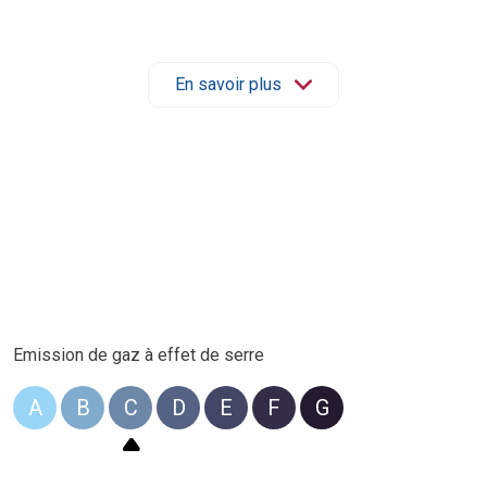
site, contactez l’agence au
03 67 51 00 10
ou par mail à
vente.l
En savoir plus
Emission de gaz à effet de serre
A
B
C
D
E
F
G