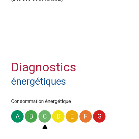
Honoraires charges acquéreur
Pour toute demande d’information ou pour organiser une vi
Diagnostics
énergétiques
Consommation énergétique
A
B
C
D
E
F
G