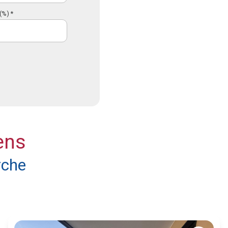
(%) *
ens
rche