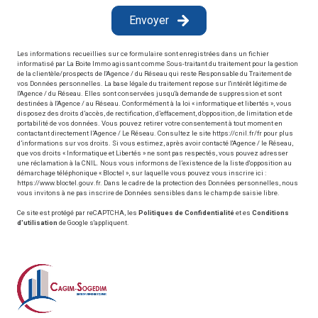
Envoyer
Les informations recueillies sur ce formulaire sont enregistrées dans un fichier
informatisé par La Boite Immo agissant comme Sous-traitant du traitement pour la gestion
de la clientèle/prospects de l'Agence / du Réseau qui reste Responsable du Traitement de
vos Données personnelles. La base légale du traitement repose sur l'intérêt légitime de
l'Agence / du Réseau. Elles sont conservées jusqu'à demande de suppression et sont
destinées à l'Agence / au Réseau. Conformément à la loi « informatique et libertés », vous
disposez des droits d’accès, de rectification, d’effacement, d’opposition, de limitation et de
portabilité de vos données. Vous pouvez retirer votre consentement à tout moment en
contactant directement l’Agence / Le Réseau. Consultez le site
https://cnil.fr/fr
pour plus
d’informations sur vos droits. Si vous estimez, après avoir contacté l'Agence / le Réseau,
que vos droits « Informatique et Libertés » ne sont pas respectés, vous pouvez adresser
une réclamation à la CNIL. Nous vous informons de l’existence de la liste d'opposition au
démarchage téléphonique « Bloctel », sur laquelle vous pouvez vous inscrire ici :
https://www.bloctel.gouv.fr
. Dans le cadre de la protection des Données personnelles, nous
vous invitons à ne pas inscrire de Données sensibles dans le champ de saisie libre.
Ce site est protégé par reCAPTCHA, les
Politiques de Confidentialité
et es
Conditions
d'utilisation
de Google s'appliquent.