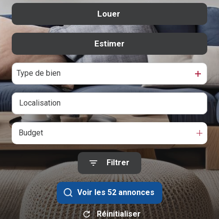
Contact
Louer
De l'ancien
De l'immo pro
Estimer
à l'année
De l'immo pro
Type de bien
Budget
Filtrer
Voir les
52
annonces
Réinitialiser