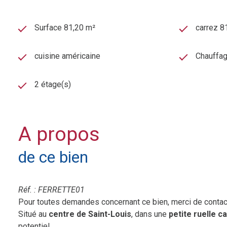
Surface 81,20 m²
carrez 8
cuisine américaine
Chauffage
2 étage(s)
A propos
de ce bien
Réf. : FERRETTE01
Pour toutes demandes concernant ce bien, merci de conta
Situé au
centre de Saint-Louis
, dans une
petite ruelle c
potentiel.