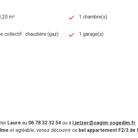
1,20 m²
1 chambre(s)
 collectif : chaudière (gaz)
1 garage(s)
cter
Laure
au
06 78 32 32 54
ou à
l.jetzer@cagim-sogedim.fr
.
alme
et agréable, venez découvrir ce
bel appartement F2/3 de 