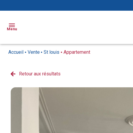
Menu
Accueil
Vente
St louis
Appartement
Ventes
Locations
Retour aux résultats
Appartements
Appartements
Biens
Maisons
Maisons
Vendus
Locaux
Syndic
commerciaux
Notre
agence