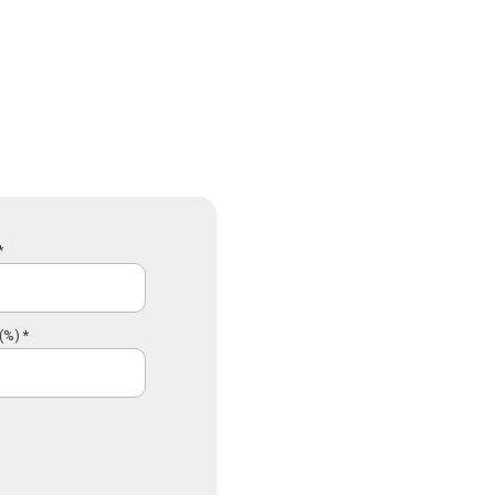
*
(%) *