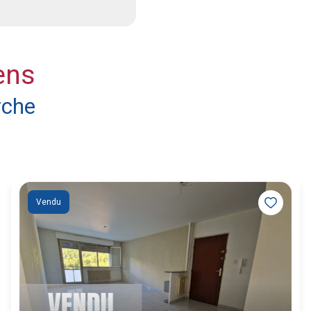
ens
rche
Vendu