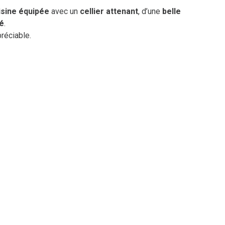
isine équipée
avec un
cellier attenant
, d’une
belle
é
.
réciable.
n cadre de vie paisible.
a frontière suisse.