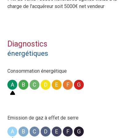
charge de l'acquéreur soit 5000€ net vendeur
Diagnostics
énergétiques
Consommation énergétique
A
B
C
D
E
F
G
Emission de gaz à effet de serre
A
B
C
D
E
F
G