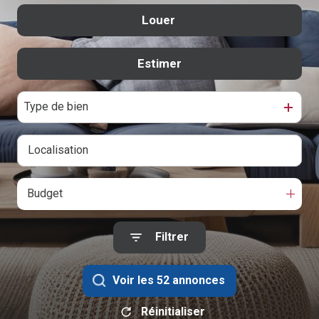
Contact
Louer
De l'ancien
De l'immo pro
Estimer
à l'année
De l'immo pro
Type de bien
Budget
Filtrer
Voir les
52
annonces
Réinitialiser