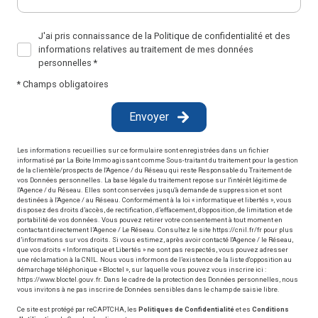
J'ai pris connaissance de la Politique de confidentialité et des
informations relatives au traitement de mes données
personnelles *
* Champs obligatoires
Envoyer
Les informations recueillies sur ce formulaire sont enregistrées dans un fichier
informatisé par La Boite Immo agissant comme Sous-traitant du traitement pour la gestion
de la clientèle/prospects de l'Agence / du Réseau qui reste Responsable du Traitement de
vos Données personnelles. La base légale du traitement repose sur l'intérêt légitime de
l'Agence / du Réseau. Elles sont conservées jusqu'à demande de suppression et sont
destinées à l'Agence / au Réseau. Conformément à la loi « informatique et libertés », vous
disposez des droits d’accès, de rectification, d’effacement, d’opposition, de limitation et de
portabilité de vos données. Vous pouvez retirer votre consentement à tout moment en
contactant directement l’Agence / Le Réseau. Consultez le site
https://cnil.fr/fr
pour plus
d’informations sur vos droits. Si vous estimez, après avoir contacté l'Agence / le Réseau,
que vos droits « Informatique et Libertés » ne sont pas respectés, vous pouvez adresser
une réclamation à la CNIL. Nous vous informons de l’existence de la liste d'opposition au
démarchage téléphonique « Bloctel », sur laquelle vous pouvez vous inscrire ici :
https://www.bloctel.gouv.fr
. Dans le cadre de la protection des Données personnelles, nous
vous invitons à ne pas inscrire de Données sensibles dans le champ de saisie libre.
Ce site est protégé par reCAPTCHA, les
Politiques de Confidentialité
et es
Conditions